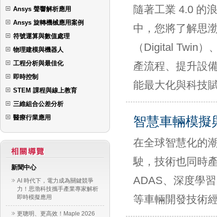
隨著工業 4.0
Ansys 聲響解析應用
Ansys 旋轉機械應用案例
中，您將了解思渤
符號運算與數值處理
（Digital 
物理建模與機器人
工程分析與最佳化
產流程、提升設
即時控制
能最大化與科技
STEM 課程與線上教育
三維組合公差分析
醫療行業應用
智慧車輛模擬
在全球智慧化的
駛，技術也同時
新聞中心
ADAS、深度學
AI 時代下，電力成為關鍵競爭
力！思渤科技攜手產業專家解析
等車輛開發技術
即時模擬應用
更聰明、更高效！Maple 2026