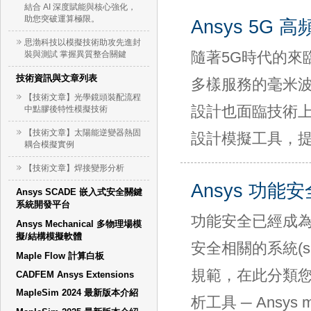
結合 AI 深度賦能與核心強化，
助您突破運算極限。
Ansys 5G 
思渤科技以模擬技術助攻先進封
隨著5G時代的來
裝與測試 掌握異質整合關鍵
技術資訊與文章列表
多樣服務的毫米波
【技術文章】光學鏡頭裝配流程
設計也面臨技術上
中點膠後特性模擬技術
【技術文章】太陽能逆變器熱固
設計模擬工具，
耦合模擬實例
【技術文章】焊接變形分析
Ansys 功能安全
Ansys SCADE 嵌入式安全關鍵
系統開發平台
功能安全已經成
Ansys Mechanical 多物理場模
擬/結構模擬軟體
安全相關的系統(safe
Maple Flow 計算白板
規範，在此分類您可
CADFEM Ansys Extensions
MapleSim 2024 最新版本介紹
析工具 ─ Ansys