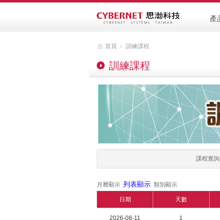
產
首頁
﹥
訓練課程
訓練課程
課程查
列表顯示
月曆顯示
類別顯示
日期
天數
2026-08-11
1