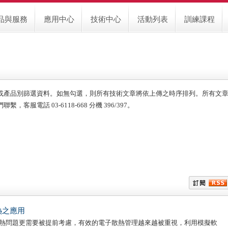
品與服務
應用中心
技術中心
活動列表
訓練課程
或產品別篩選資料。如無勾選，則所有技術文章將依上傳之時序排列。所有文
電話 03-6118-668 分機 396/397。
熱之應用
熱問題更需要被提前考慮，有效的電子散熱管理越來越被重視，利用模擬軟