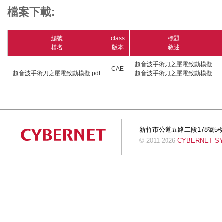
檔案下載:
編號
class
標題
檔名
版本
敘述
超音波手術刀之壓電致動模擬
CAE
超音波手術刀之壓電致動模擬.pdf
超音波手術刀之壓電致動模擬
新竹市公道五路二段178號5樓 Tel:+
© 2011-2026
CYBERNET SYS