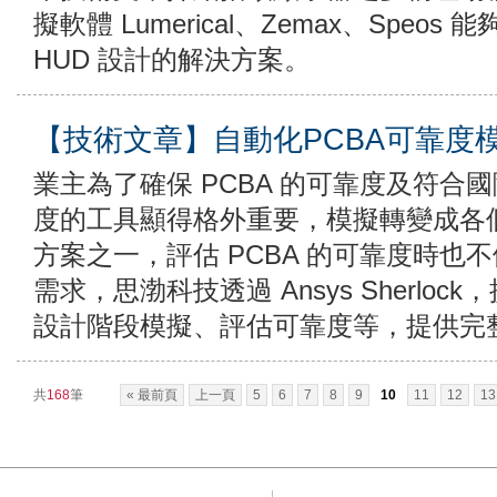
擬軟體 Lumerical、Zemax、Spe
HUD 設計的解決方案。
【技術文章】自動化PCBA可靠度
業主為了確保 PCBA 的可靠度及符合
度的工具顯得格外重要，模擬轉變成各
方案之一，評估 PCBA 的可靠度時也
需求，思渤科技透過 Ansys Sherlo
設計階段模擬、評估可靠度等，提供完
共
168
筆
« 最前頁
上一頁
5
6
7
8
9
10
11
12
13