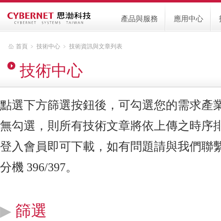
產品與服務
應用中心
首頁
﹥
技術中心
﹥
技術資訊與文章列表
技術中心
點選下方篩選按鈕後，可勾選您的需求產
無勾選，則所有技術文章將依上傳之時序
登入會員即可下載，如有問題請與我們聯繫，客服
分機 396/397。
篩選
▶