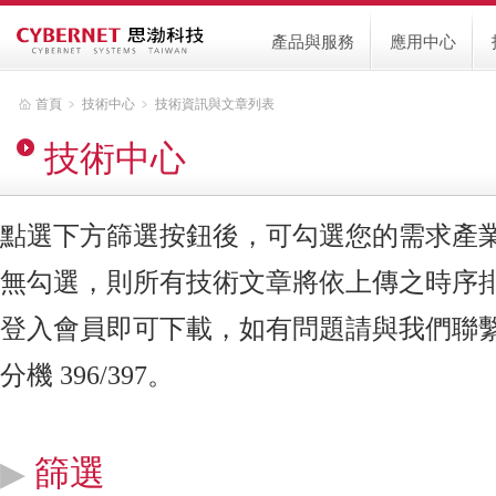
產品與服務
應用中心
首頁
﹥
技術中心
﹥
技術資訊與文章列表
技術中心
點選下方篩選按鈕後，可勾選您的需求產
無勾選，則所有技術文章將依上傳之時序
登入會員即可下載，如有問題請與我們聯繫，客服
分機 396/397。
篩選
▶