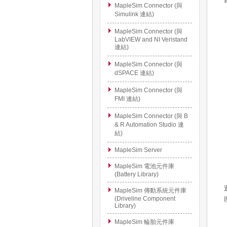
MapleSim Connector (與
Simulink 連結)
MapleSim Connector (與
LabVIEW and NI Veristand
連結)
MapleSim Connector (與
dSPACE 連結)
MapleSim Connector (與
FMI 連結)
MapleSim Connector (與 B
& R Automation Studio 連
結)
MapleSim Server
MapleSim 電池元件庫
(Battery Library)
MapleSim 傳動系統元件庫
(Driveline Component
Library)
MapleSim 輪胎元件庫