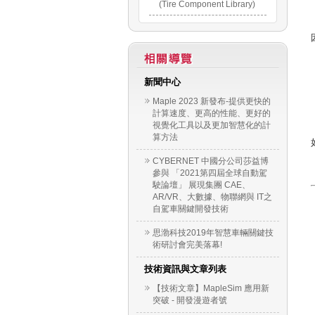
(Tire Component Library)
新聞中心
Maple 2023 新發布-提供更快的
計算速度、更高的性能、更好的
視覺化工具以及更加智慧化的計
算方法
CYBERNET 中國分公司莎益博
參與 「2021第四屆全球自動駕
駛論壇」 展現集團 CAE、
AR/VR、大數據、物聯網與 IT之
自駕車關鍵開發技術
思渤科技2019年智慧車輛關鍵技
術研討會完美落幕!
技術資訊與文章列表
【技術文章】MapleSim 應用新
突破 - 開發漫遊者號