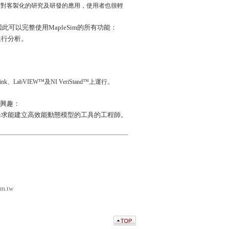
002。而針對客製化的研究及研發的應用，使用者也很輕
的套件，因此可以完整使用MapleSim的所有功能：
進行分析。
。
。
k、LabVIEW™及NI VeriStand™上運行。
高度興趣：
模型，正在尋求能建立高效能動態模型的工具的工程師。
om.tw