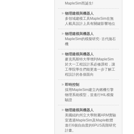
MapleSim而誕生!
物理建模與機器人
多領域建模工具MapleSim在無
人載具設計上具有關鍵影響地位
物理建模與機器人
MapleSim的模擬研究- 古代拋石
機
物理建模與機器人
麥克馬斯特大學增列MapleSim
於大一工程設計系必修課程，讓
工學院學生們能更進一步了解工
程設計的各個面向
即時控制
採用MapleSim建立內燃機引擎
物理系統模型，並進行HIL模擬
驗證
物理建模與機器人
美國紐約州立大學附屬ARM實驗
室透過MapleSim及Maple軟體
進行6個自由度的6PUS高階研究
計畫。