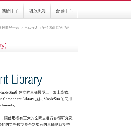
新聞中心
關於思渤
會員中心
理建模開發平台
﹥
MapleSim 多領域高效物理建
y)
們原先用MapleSim所建立的車輛模型上，加上高效、
nent Library 提供 MapleSim 的使用
formula。
用，讓使用者有更大的空間去進行各種研究及
參數化的力學模型整合到現有的車輛動態模型