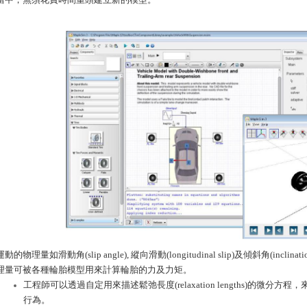
運動的物理量如滑動角(slip angle), 縱向滑動(longitudinal slip)及傾斜角(inc
理量可被各種輪胎模型用來計算輪胎的力及力矩。
工程師可以透過自定用來描述鬆弛長度(relaxation lengths)的微
行為。