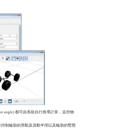
lination angle) 都可由系統自行推導計算，這些物
分方程，來控制輪胎的滑動及滾動半徑以及輪胎的暫態