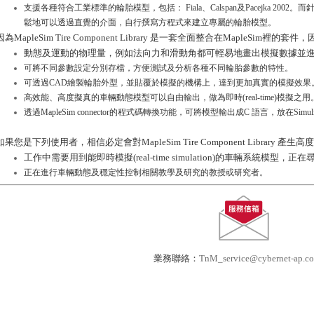
支援各種符合工業標準的輪胎模型，包括： Fiala、Calspan及Pacejka 2
鬆地可以透過直覺的介面，自行撰寫方程式來建立專屬的輪胎模型。
因為MapleSim Tire Component Library 是一套全面整合在MapleSim裡
動態及運動的物理量，例如法向力和滑動角都可輕易地畫出模擬數據並
可將不同參數設定分別存檔，方便測試及分析各種不同輪胎參數的特性。
可透過CAD繪製輪胎外型，並貼覆於模擬的機構上，達到更加真實的模擬效果
高效能、高度擬真的車輛動態模型可以自由輸出，做為即時(real-time)模擬之用
透過MapleSim connector的程式碼轉換功能，可將模型輸出成C 語言，放在Simulin
如果您是下列使用者，相信必定會對MapleSim Tire Component Library 產生
工作中需要用到能即時模擬(real-time simulation)的車輛系統
正在進行車輛動態及穩定性控制相關教學及研究的教授或研究者。
業務聯絡：
TnM_service@cybernet-ap.c