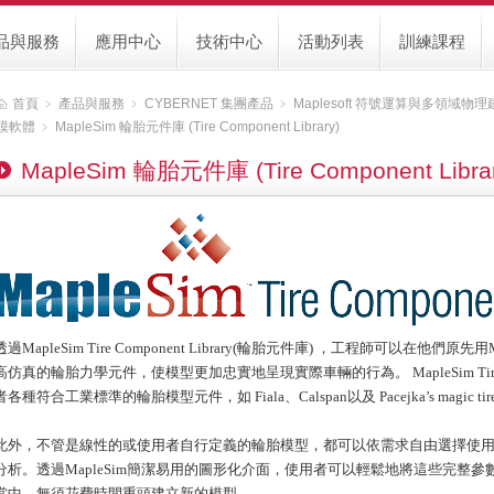
品與服務
應用中心
技術中心
活動列表
訓練課程
首頁
﹥
產品與服務
﹥
CYBERNET 集團產品
﹥
Maplesoft 符號運算與多領域物
模軟體
﹥
MapleSim 輪胎元件庫 (Tire Component Library)
MapleSim 輪胎元件庫 (Tire Component Librar
透過MapleSim Tire Component Library(輪胎元件庫) ，工程師可以在他
高仿真的輪胎力學元件，使模型更加忠實地呈現實際車輛的行為。 MapleSim Tire Compo
者各種符合工業標準的輪胎模型元件，如 Fiala、Calspan以及 Pacejka’s magic tire 
此外，不管是線性的或使用者自行定義的輪胎模型，都可以依需求自由選擇使
分析。透過MapleSim簡潔易用的圖形化介面，使用者可以輕鬆地將這些完整
當中，無須花費時間重頭建立新的模型。