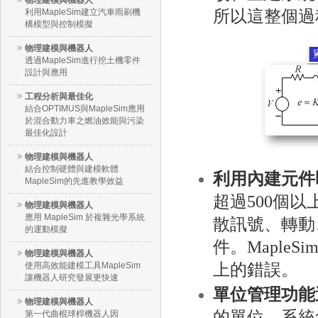
物理建模與機器人
利用MapleSim建立汽車雨刷機
所以這整個過
構模型與控制模擬
物理建模與機器人
透過MapleSim進行挖土機零件
設計與應用
工程分析與最佳化
結合OPTIMUS與MapleSim應用
於混合動力車之燃油效能與污染
最佳化設計
物理建模與機器人
結合控制硬體與建模軟體
利用內建元件
MapleSim的先進教學效益
超過500個
物理建模與機器人
應用 MapleSim 於複雜光學系統
散訊號、轉動
的運動模擬
件。Maple
物理建模與機器人
使用高效能建模工具MapleSim
上的錯誤。
讓機器人研究發展更快速
單位管理功能
物理建模與機器人
的單位，系統
第一代曲棍球桿機器人因