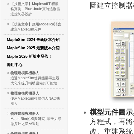
圖建立控制器
【技術文章】Maplesoft工程服
務實例：Blue Joule實時追蹤雷
達控制器設計
【技術文章】應用Modelica語言
建立MapleSim元件
MapleSim 2024 最新版本介紹
MapleSim 2025 最新版本介紹
Maple 2026 新版本發佈！
應用中心
物理建模與機器人
透過MapleSim使得能量再生最
大化來提升輔助設備的可能性
物理建模與機器人
使用MapleSim模擬仿人NAO機
器人
模型元件圖示
物理建模與機器人
MapleSim的模擬研究- 原子力顯
方程式，再將
微探針之滯滑運動
改、重建系統