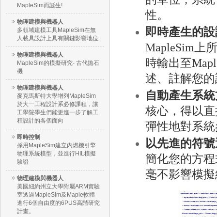
MapleSim而誕生!
性。
物理建模與機器人
即時產生的設
多領域建模工具MapleSim在無
人載具設計上具有關鍵影響地位
MapleSi
物理建模與機器人
時輸出至Ma
MapleSim的模擬研究- 古代拋石
機
述、註解您的
物理建模與機器人
自動產生系統
麥克馬斯特大學增列MapleSim
於大一工程設計系必修課程，讓
核心，得以直
工學院學生們能更進一步了解工
程設計的各個面向
彈性地對系統
即時控制
以先進的符號
採用MapleSim建立內燃機引擎
物理系統模型，並進行HIL模擬
簡化您的方程
驗證
毫不影響模擬
物理建模與機器人
美國紐約州立大學附屬ARM實驗
室透過MapleSim及Maple軟體
進行6個自由度的6PUS高階研究
計畫。