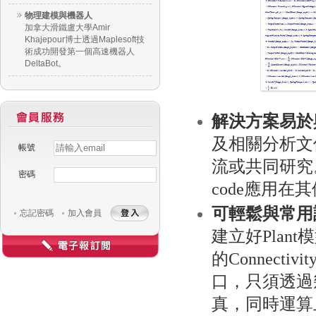
物理建模與機器人
加拿大滑鐵盧大學Amir
Khajepour博士透過Maplesoft技
術成功開發第一個高速機器人
DeltaBot。
解決方案易於
及相關分析文
帳號
Username
Password
流或共同研究
密碼
code應用在
可輕鬆與常用
忘記密碼
加入會員
建立好Plan
的Connectiv
口，只須透過
真，同時運算