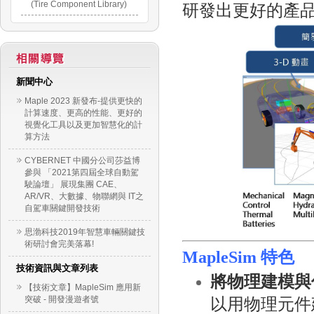
(Tire Component Library)
研發出更好的產
新聞中心
Maple 2023 新發布-提供更快的
計算速度、更高的性能、更好的
視覺化工具以及更加智慧化的計
算方法
CYBERNET 中國分公司莎益博
參與 「2021第四屆全球自動駕
駛論壇」 展現集團 CAE、
AR/VR、大數據、物聯網與 IT之
自駕車關鍵開發技術
思渤科技2019年智慧車輛關鍵技
術研討會完美落幕!
MapleSim 特色
技術資訊與文章列表
將物理建模與
【技術文章】MapleSim 應用新
突破 - 開發漫遊者號
以用物理元件建立