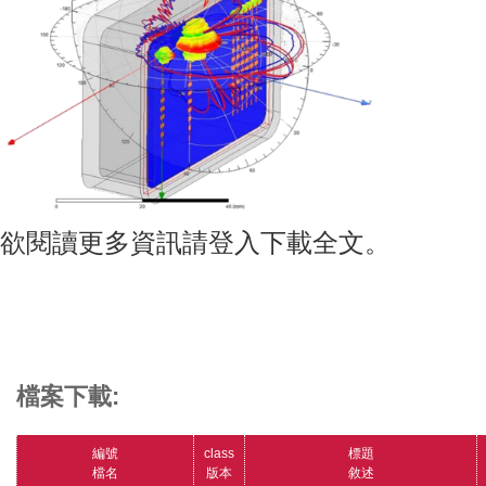
欲閱讀更多資訊請登入下載全文。
檔案下載:
編號
class
標題
檔名
版本
敘述