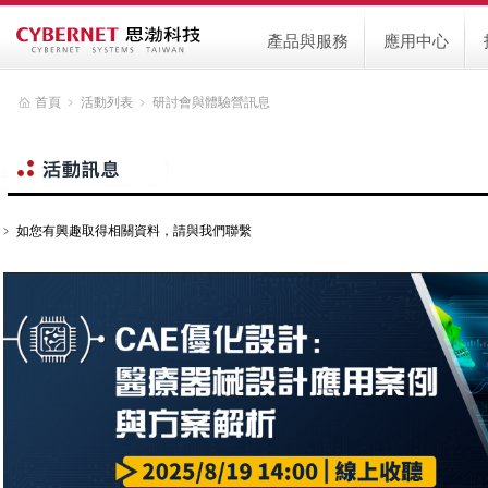
產品與服務
應用中心
首頁
﹥
活動列表
﹥
研討會與體驗營訊息
﹥ 如您有興趣取得相關資料，請與我們聯繫